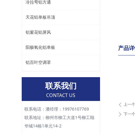
冷拉弯铝方通
天花铝单板吊顶
铝窗花铝屏风
产品详
阳极氧化铝单板
铝百叶空调罩
联系我们
CONTACT US
上一
ꄴ
联系电话：潘经理：19976107769
下一
ꄲ
联系地址：柳州市柳工大道1号柳工颐
华城14栋1单元14-2