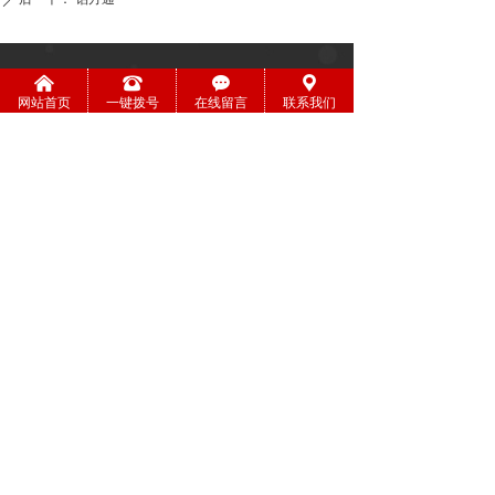
联系我们
낀
뀰
끁
끇
网站首页
一键拨号
在线留言
联系我们
联系人：潘经理
手 机：19976107769
地 址：柳州市柳工大道1号柳工颐华城14栋1单
元14-2
桂ICP备2021007380号-2
本网站由阿里云提供云计算及安全服务